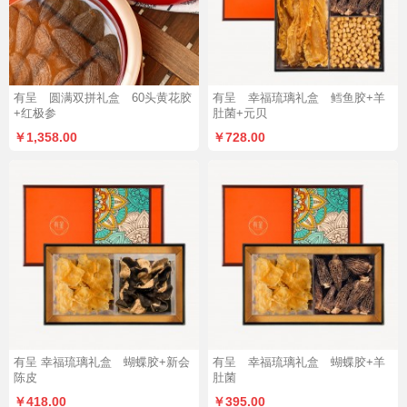
有呈 圆满双拼礼盒 60头黄花胶
有呈 幸福琉璃礼盒 鳕鱼胶+羊
+红极参
肚菌+元贝
￥1,358.00
￥728.00
有呈 幸福琉璃礼盒 蝴蝶胶+新会
有呈 幸福琉璃礼盒 蝴蝶胶+羊
陈皮
肚菌
￥418.00
￥395.00