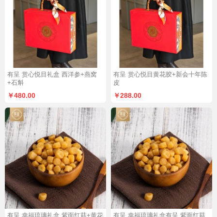
有呈 赏心悦目礼盒 西洋参+燕窝
有呈 赏心悦目黄花胶+新会十年陈
+石斛
皮
￥480.00
￥288.00
有呈 幸福琉璃礼盒 紫面红菇+黄花
有呈 幸福琉璃礼盒有呈 紫面红菇