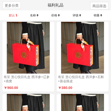
福利礼品
更多分类
商品筛选
默认
名称
价格
评级
销量
有呈 赏心悦目礼盒 西洋参+辽参
有呈 赏心悦目礼盒 西洋参+石斛
+燕窝
+新会陈皮
￥960.00
￥380.00