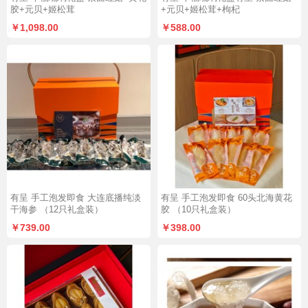
胶+元贝+姬松茸
+元贝+姬松茸+枸杞
￥1,098.00
￥588.00
有呈 手工泡发即食 大连底播纯淡
有呈 手工泡发即食 60头北海黄花
干海参 （12只礼盒装）
胶 （10只礼盒装）
￥739.00
￥398.00