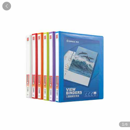

1
/6