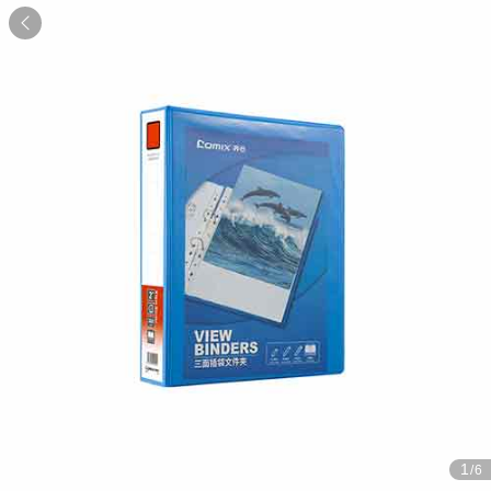

1
/6