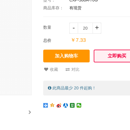
商品库存：
有现货
-
+
数量
￥7.33
总价
加入购物车
立即购买
收藏
对比
此商品最少 20 件起购！