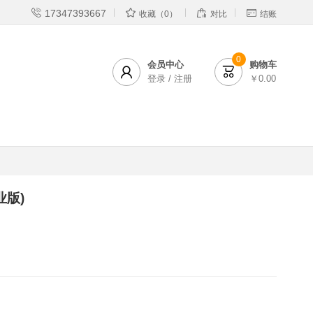




17347393667
收藏（0）
对比
结账
0
会员中心
购物车


登录 / 注册
￥0.00
业版)