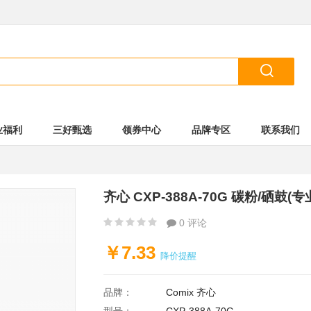

业福利
三好甄选
领券中心
品牌专区
联系我们
齐心 CXP-388A-70G 碳粉/硒鼓(专
0 评论
￥7.33
降价提醒
品牌：
Comix 齐心
型号：
CXP-388A-70G