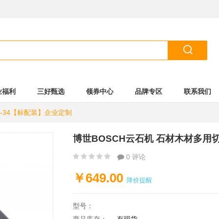

业福利
三好甄选
领券中心
品牌专区
联系我们
3-34【标配装】企业定制
博世BOSCH云石机 石材木材多用切
0 评论
￥649.00
降价提醒
型号：
商品库存：
有现货