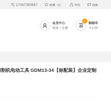




17347393667
收藏（0）
对比
结账
0
会员中心
购物车


登录 / 注册
￥0.00
割机电动工具 GDM13-34【标配装】企业定制