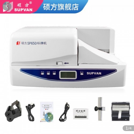

1
/4