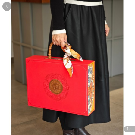

1
/3